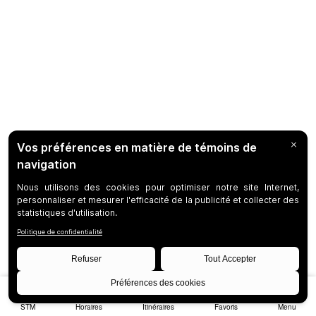
STM
Horaires
Itinéraires
Favoris
Menu