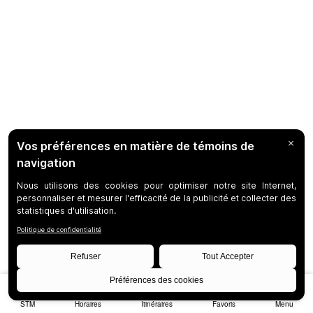
STM
Horaires
Itinéraires
Favoris
Menu