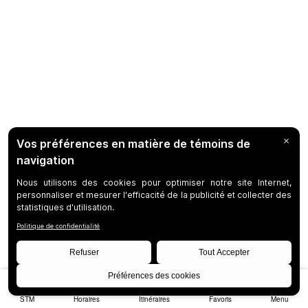
STM
Horaires
Itinéraires
Favoris
Menu