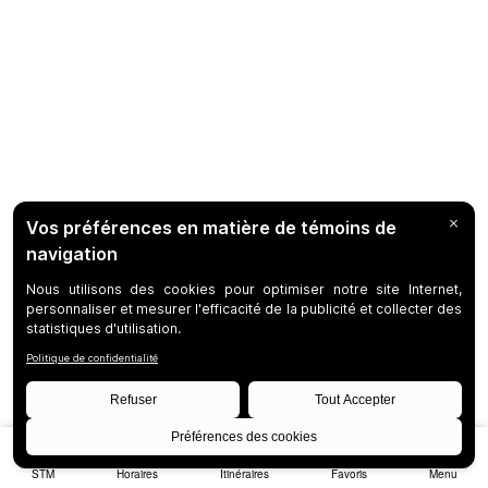
STM
Horaires
Itinéraires
Favoris
Menu