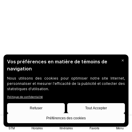
STM
Horaires
Itinéraires
Favoris
Menu