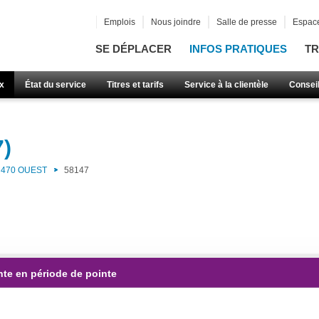
Emplois
Nous joindre
Salle de presse
Espace
SE DÉPLACER
INFOS PRATIQUES
TR
x
État du service
Titres et tarifs
Service à la clientèle
Consei
7)
470 OUEST
58147
nte en période de pointe