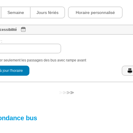
Horaire personnalisé
Semaine
Jours fériés
cessibilité
 :
her seulement les passages des bus avec rampe avant
à jour l'horaire
ondance bus