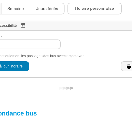
Horaire personnalisé
Semaine
Jours fériés
cessibilité
 :
her seulement les passages des bus avec rampe avant
à jour l'horaire
ondance bus