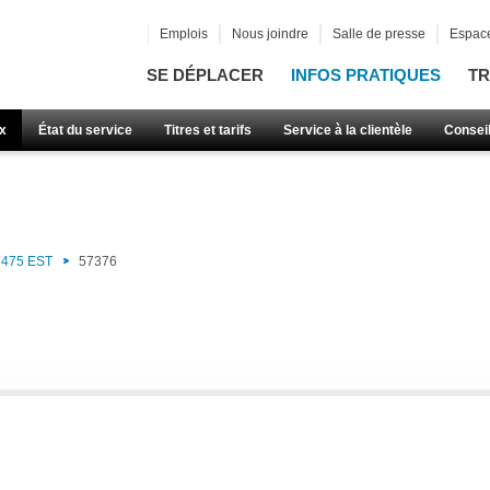
Emplois
Nous joindre
Salle de presse
Espace
SE DÉPLACER
INFOS PRATIQUES
TR
x
État du service
Titres et tarifs
Service à la clientèle
Consei
475 EST
57376