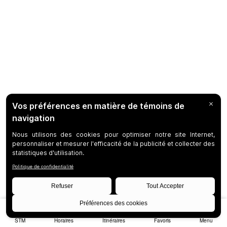
STM
Horaires
Itinéraires
Favoris
Menu