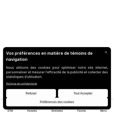
STM
Horaires
Itinéraires
Favoris
Menu