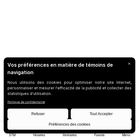
STM
Horaires
Itinéraires
Favoris
Menu