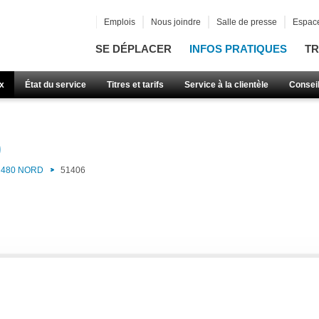
Emplois
Nous joindre
Salle de presse
Espace
SE DÉPLACER
INFOS PRATIQUES
TR
x
État du service
Titres et tarifs
Service à la clientèle
Consei
)
480 NORD
51406