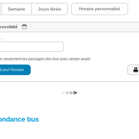
Horaire personnalisé
Semaine
Jours fériés
cessibilité
 :
her seulement les passages des bus avec rampe avant
à jour l'horaire
ondance bus