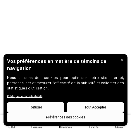
STM
Horaires
Itinéraires
Favoris
Menu