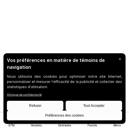
STM
Horaires
Itinéraires
Favoris
Menu