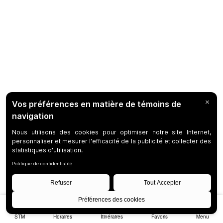
STM
Horaires
Itinéraires
Favoris
Menu