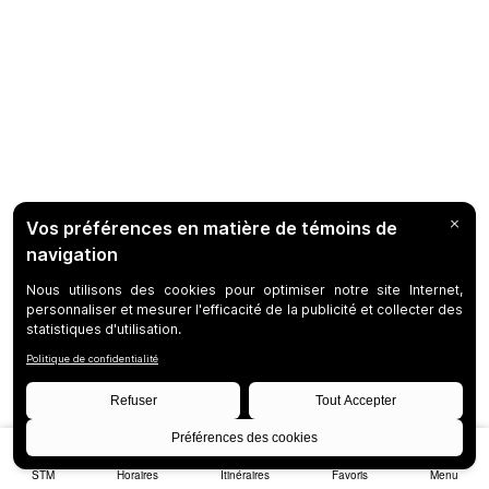
STM
Horaires
Itinéraires
Favoris
Menu