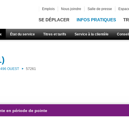
Emplois
Nous joindre
Salle de presse
Espace
SE DÉPLACER
INFOS PRATIQUES
TR
x
État du service
Titres et tarifs
Service à la clientèle
Consei
1)
496 OUEST
57261
nte en période de pointe