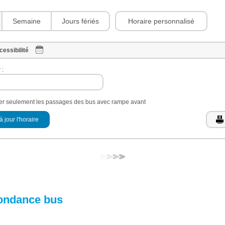
Horaire personnalisé
Semaine
Jours fériés
cessibilité
 :
her seulement les passages des bus avec rampe avant
à jour l'horaire
ondance bus