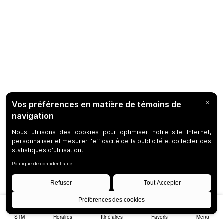
STM
Horaires
Itinéraires
Favoris
Menu