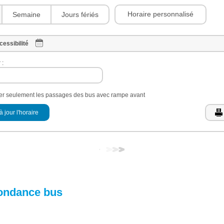
Horaire personnalisé
Semaine
Jours fériés
cessibilité
 :
her seulement les passages des bus avec rampe avant
à jour l'horaire
ondance bus