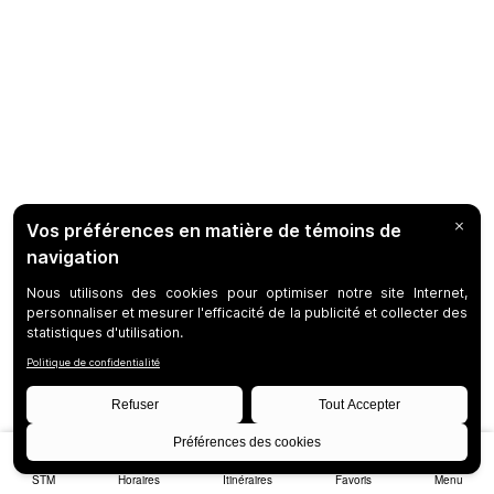
STM
Horaires
Itinéraires
Favoris
Menu