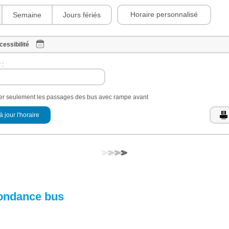
Horaire personnalisé
Semaine
Jours fériés
cessibilité
 :
her seulement les passages des bus avec rampe avant
à jour l'horaire
ondance bus