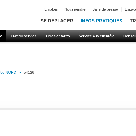
Emplois
Nous joindre
Salle de presse
Espace
SE DÉPLACER
INFOS PRATIQUES
TR
x
État du service
Titres et tarifs
Service à la clientèle
Consei
)
56 NORD
54126