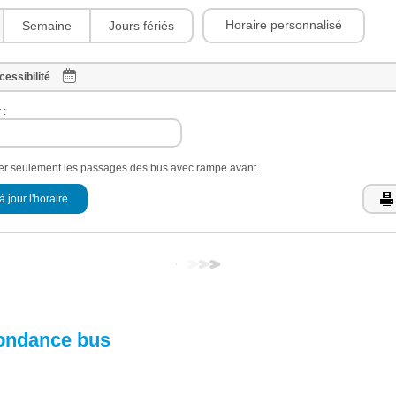
Horaire personnalisé
Semaine
Jours fériés
cessibilité
 :
her seulement les passages des bus avec rampe avant
à jour l'horaire
ondance bus