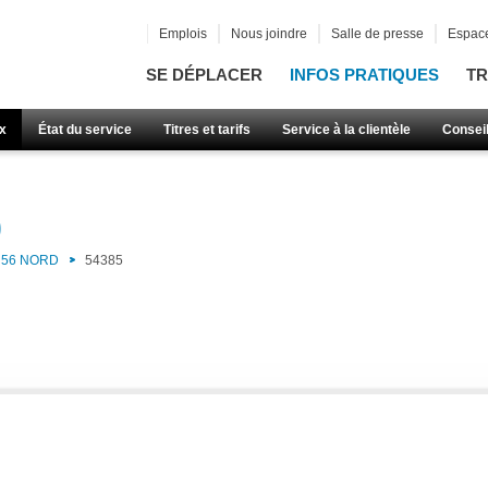
Emplois
Nous joindre
Salle de presse
Espace
SE DÉPLACER
INFOS PRATIQUES
TR
x
État du service
Titres et tarifs
Service à la clientèle
Consei
)
56 NORD
54385