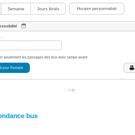
Horaire personnalisé
Semaine
Jours fériés
cessibilité
 :
her seulement les passages des bus avec rampe avant
à jour l'horaire
ondance bus