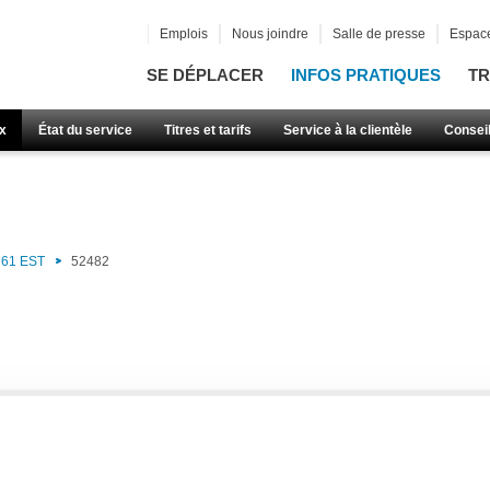
Emplois
Nous joindre
Salle de presse
Espace
SE DÉPLACER
INFOS PRATIQUES
TR
x
État du service
Titres et tarifs
Service à la clientèle
Consei
61 EST
52482