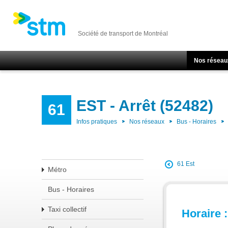
Société de transport de Montréal
Nos réseau
EST - Arrêt (52482)
61
Infos pratiques
Nos réseaux
Bus - Horaires
61 Est
Métro
Bus - Horaires
Taxi collectif
Horaire :