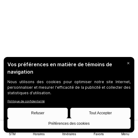
STM
Horaires
Itinéraires
Favoris
Menu