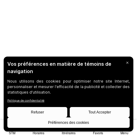
STM
Horaires
Itinéraires
Favoris
Menu