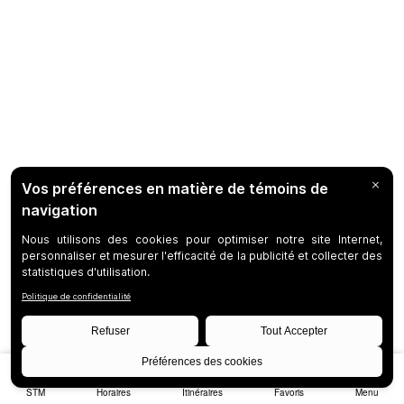
STM
Horaires
Itinéraires
Favoris
Menu