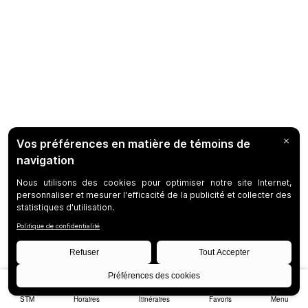
STM
Horaires
Itinéraires
Favoris
Menu