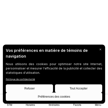
STM
Horaires
Itinéraires
Favoris
Menu