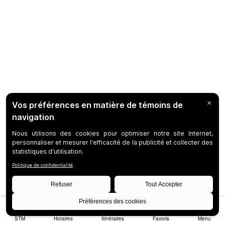
STM
Horaires
Itinéraires
Favoris
Menu