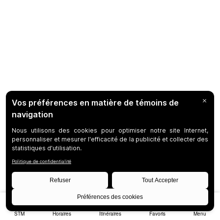
STM
Horaires
Itinéraires
Favoris
Menu