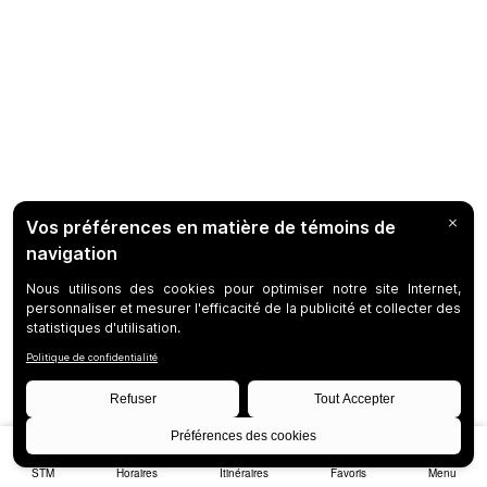
STM
Horaires
Itinéraires
Favoris
Menu