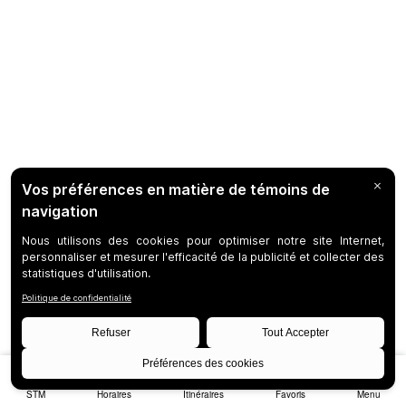
STM
Horaires
Itinéraires
Favoris
Menu