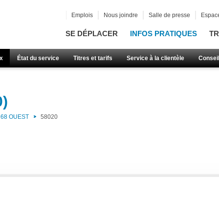
Emplois
Nous joindre
Salle de presse
Espace
SE DÉPLACER
INFOS PRATIQUES
TR
x
État du service
Titres et tarifs
Service à la clientèle
Consei
0)
68 OUEST
58020