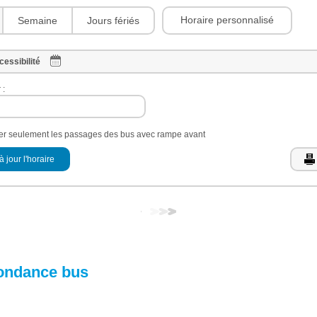
Horaire personnalisé
Semaine
Jours fériés
cessibilité
 :
her seulement les passages des bus avec rampe avant
à jour l'horaire
ondance bus