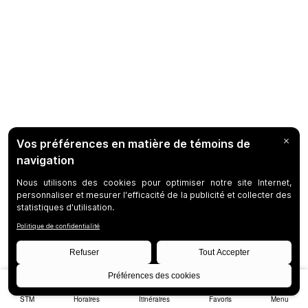
STM
Horaires
Itinéraires
Favoris
Menu