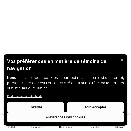
STM
Horaires
Itinéraires
Favoris
Menu