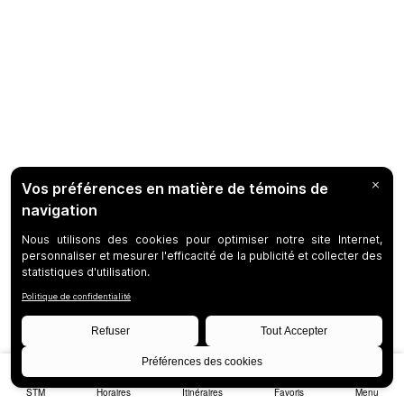
STM
Horaires
Itinéraires
Favoris
Menu