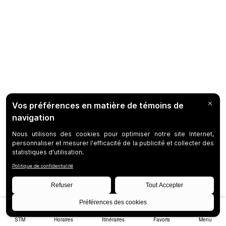
STM
Horaires
Itinéraires
Favoris
Menu