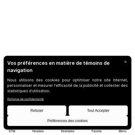
STM
Horaires
Itinéraires
Favoris
Menu