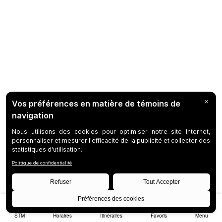
STM
Horaires
Itinéraires
Favoris
Menu