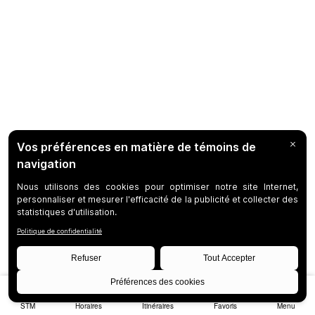
STM
Horaires
Itinéraires
Favoris
Menu