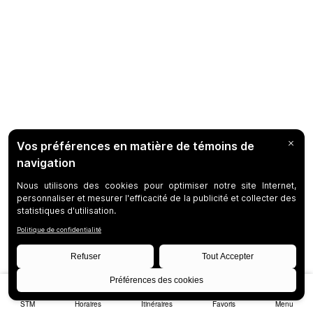
STM
Horaires
Itinéraires
Favoris
Menu