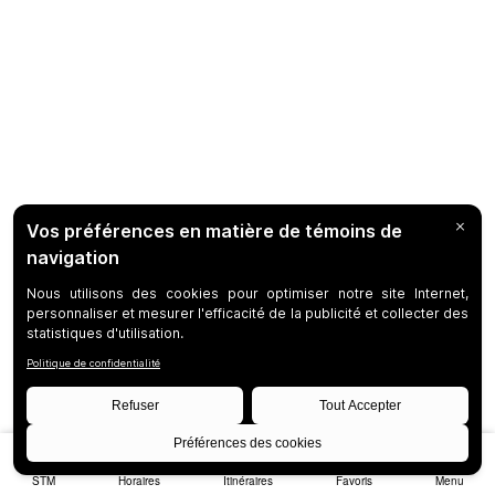
STM
Horaires
Itinéraires
Favoris
Menu