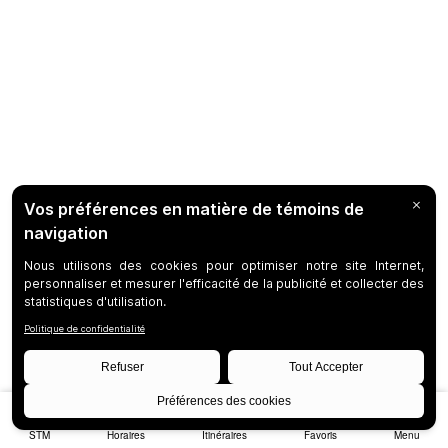
STM
Horaires
Itinéraires
Favoris
Menu