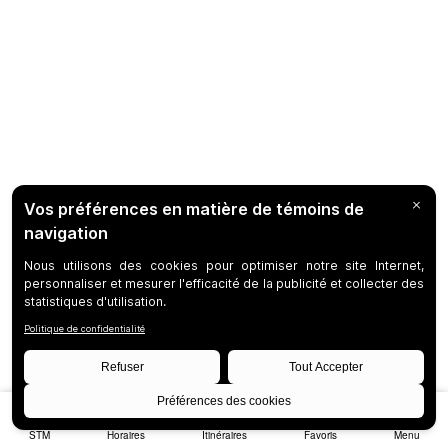
STM
Horaires
Itinéraires
Favoris
Menu