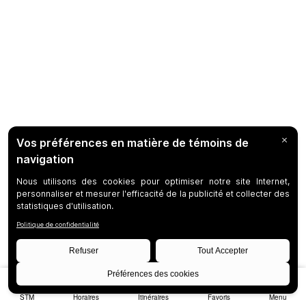
STM
Horaires
Itinéraires
Favoris
Menu