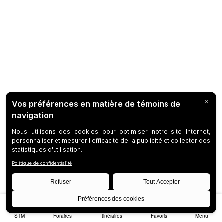
STM
Horaires
Itinéraires
Favoris
Menu