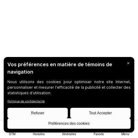
STM
Horaires
Itinéraires
Favoris
Menu