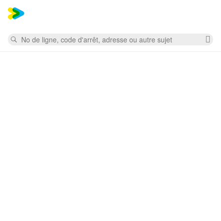
Mess
Rechercher
Su
la
re