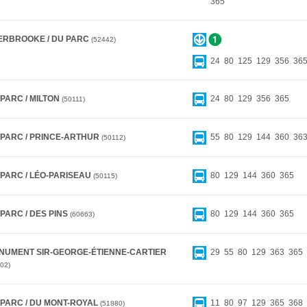
365
ERBROOKE / DU PARC
52442
24
80
125
129
356
36
PARC / MILTON
24
80
129
356
365
50111
 PARC / PRINCE-ARTHUR
55
80
129
144
360
36
50112
 PARC / LÉO-PARISEAU
80
129
144
360
365
50115
PARC / DES PINS
80
129
144
360
365
60663
NUMENT SIR-GEORGE-ÉTIENNE-CARTIER
29
55
80
129
363
365
02
 PARC / DU MONT-ROYAL
11
80
97
129
365
368
51880