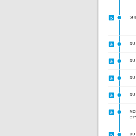
SH
DU 
DU
DU
DU 
MO
537
DU