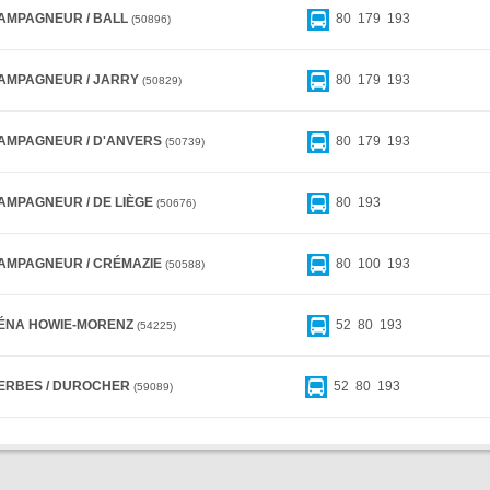
AMPAGNEUR / BALL
80
179
193
50896
AMPAGNEUR / JARRY
80
179
193
50829
AMPAGNEUR / D'ANVERS
80
179
193
50739
AMPAGNEUR / DE LIÈGE
80
193
50676
AMPAGNEUR / CRÉMAZIE
80
100
193
50588
ÉNA HOWIE-MORENZ
52
80
193
54225
ERBES / DUROCHER
52
80
193
59089