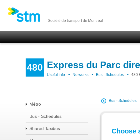
Société de transport de Montréal
Express du Parc dir
480
Useful info
Networks
Bus - Schedules
480 
Bus - Schedules
Métro
Bus - Schedules
Shared Taxibus
Choose a