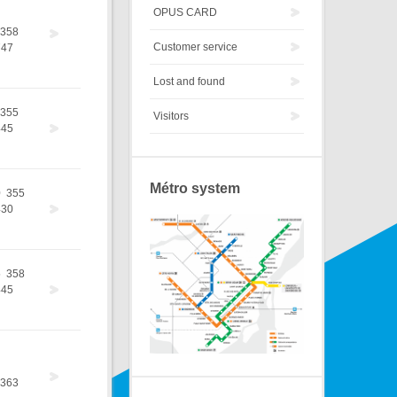
OPUS CARD
358
Customer service
747
Lost and found
355
Visitors
445
Métro system
0
355
430
5
358
445
363