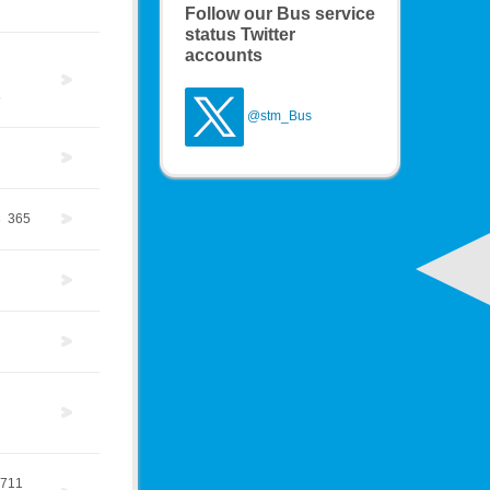
Follow our Bus service
status Twitter
accounts
5
@stm_Bus
3
365
711