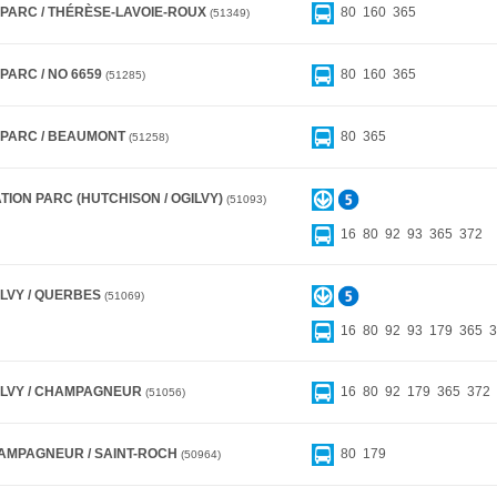
 PARC / THÉRÈSE-LAVOIE-ROUX
80
160
365
51349
PARC / NO 6659
80
160
365
51285
 PARC / BEAUMONT
80
365
51258
TION PARC (HUTCHISON / OGILVY)
51093
16
80
92
93
365
372
ILVY / QUERBES
51069
16
80
92
93
179
365
3
ILVY / CHAMPAGNEUR
16
80
92
179
365
372
51056
AMPAGNEUR / SAINT-ROCH
80
179
50964