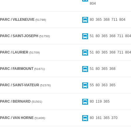
804
 PARC / VILLENEUVE
80
365
368
711
804
51798
 PARC / SAINT-JOSEPH
51
80
365
368
711
80
51750
 PARC / LAURIER
51
80
365
368
711
80
51709
 PARC / FAIRMOUNT
51
80
365
368
51671
PARC / SAINT-VIATEUR
55
80
363
365
51576
 PARC / BERNARD
80
119
365
51501
 PARC / VAN HORNE
80
161
365
370
51406