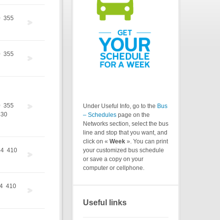
0
355
0
355
0
355
Under Useful Info, go to the
Bus
430
– Schedules
page on the
Networks section, select the bus
line and stop that you want, and
click on «
Week
». You can print
64
410
your customized bus schedule
or save a copy on your
computer or cellphone.
4
410
Useful links