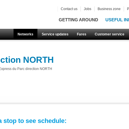
Contact us
Jobs
Business zone
P
GETTING AROUND
USEFUL IN
Networks
Service updates
Fares
Customer service
ection NORTH
Express du Parc direction NORTH
 stop to see schedule: