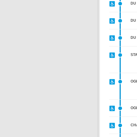
DU
DU 
DU
STA
OG
OG
CH