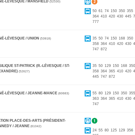
NÉ-LÉVESQUE / MANSFIELD
52530
50
61
74
150
350
355
364
410
420
430
445
777
NÉ-LÉVESQUE / UNION
35
50
74
150
168
350
53918
358
364
410
420
430
747
872
ILIQUE ST-PATRICK (R.-LÉVESQUE / ST-
35
50
129
150
168
35
EXANDRE)
358
364
365
410
420
52627
445
747
872
NÉ-LÉVESQUE / JEANNE-MANCE
55
80
129
150
350
35
60683
363
364
365
410
430
747
ATION PLACE-DES-ARTS (PRÉSIDENT-
NNEDY / JEANNE
61042
24
55
80
125
129
356