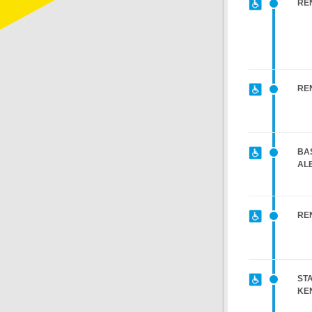
RE
RE
BAS
AL
RE
ST
KE