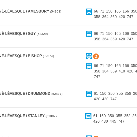
NÉ-LÉVESQUE / AMESBURY
66
71
150
165
166
35
54163
358
364
369
420
747
NÉ-LÉVESQUE / GUY
66
71
150
165
166
35
52329
358
364
369
420
747
NÉ-LÉVESQUE / BISHOP
52374
66
71
150
165
166
35
358
364
369
410
420
747
NÉ-LÉVESQUE / DRUMMOND
61
150
350
355
358
3
52437
420
430
747
NÉ-LÉVESQUE / STANLEY
61
150
350
355
358
36
61807
420
430
445
747