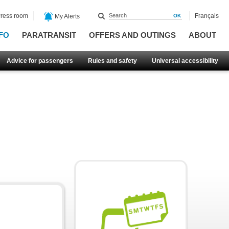
ress room
Français
My Alerts
FO
PARATRANSIT
OFFERS AND OUTINGS
ABOUT
Advice for passengers
Rules and safety
Universal accessibility