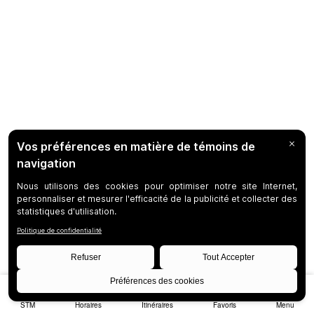
STM
Horaires
Itinéraires
Favoris
Menu