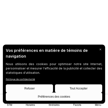
STM
Horaires
Itinéraires
Favoris
Menu