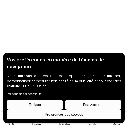
STM
Horaires
Itinéraires
Favoris
Menu